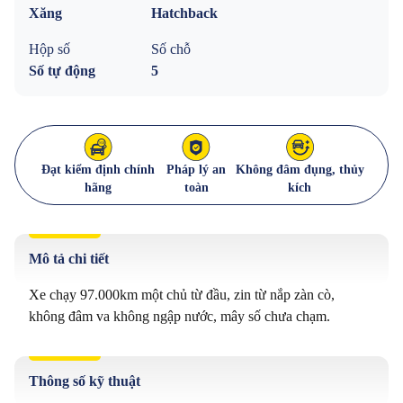
Xăng
Hatchback
Hộp số
Số chỗ
Số tự động
5
Đạt kiểm định chính
Pháp lý an
Không đâm đụng, thủy
hãng
toàn
kích
Mô tả chi tiết
Xe chạy 97.000km một chủ từ đầu, zin từ nắp zàn cò, 
Thông số kỹ thuật