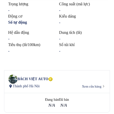
Trọng lượng
Công suất (mã lực)
-
-
Động cơ
Kiểu dáng
Số tự động
-
Hệ dẫn động
Dung tích (lít)
-
-
Tiêu thụ (lít/100km)
Số túi khí
-
-
BÁCH VIỆT AUTO
Thành phố Hà Nội
Xem cửa hàng
Đang bán
Đã bán
N/A
N/A