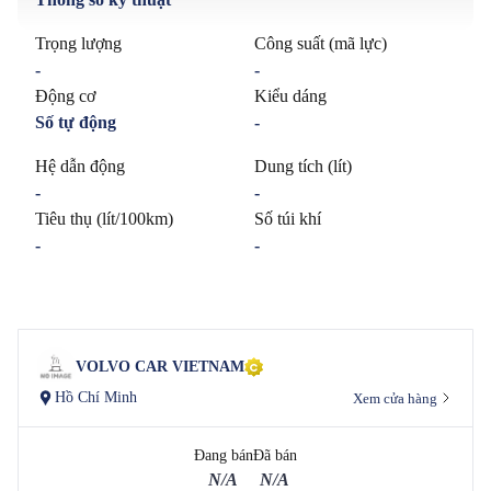
Trọng lượng
Công suất (mã lực)
-
-
Động cơ
Kiểu dáng
Số tự động
-
Hệ dẫn động
Dung tích (lít)
-
-
Tiêu thụ (lít/100km)
Số túi khí
-
-
VOLVO CAR VIETNAM
Hồ Chí Minh
Xem cửa hàng
Đang bán
Đã bán
N/A
N/A