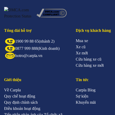
Tổng đài hỗ trợ
Dịch vụ khách hàng
Mua xe
1900 99 88 65
(nhánh 2)
Xe cũ
0877 999 888
(Kinh doanh)
Xe mới
hotro@carpla.vn
Cửa hàng xe cũ
Cửa hàng xe mới
Giới thiệu
Tin tức
Về Carpla
Carpla Blog
Quy chế hoạt động
Sự kiện
Quy định chính sách
Khuyến mãi
Điều khoản hoạt động
Tiếp nhận phản ánh của Tổ chức xã