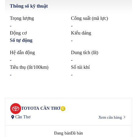
Thông số kỹ thuật
Trọng lượng
Công suất (mã lực)
-
-
Động cơ
Kiểu dáng
Số tự động
-
Hệ dẫn động
Dung tích (lít)
-
-
Tiêu thụ (lít/100km)
Số túi khí
-
-
TOYOTA CẦN THƠ
Cần Thơ
Xem cửa hàng
Đang bán
Đã bán