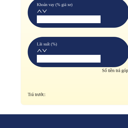
Khoản vay (% giá xe)
Lãi suất (%)
Số tiền trả gó
Trả trước: