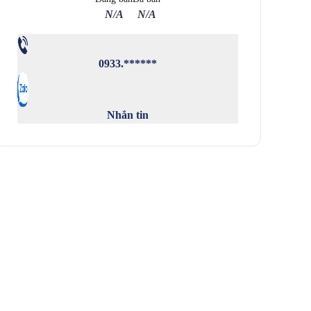
N/A
N/A
0933.******
Nhắn tin