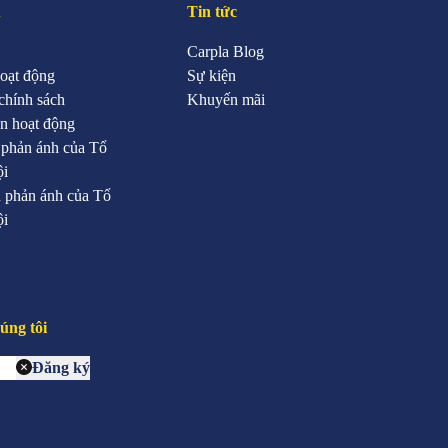
u
Tin tức
Carpla Blog
oạt động
Sự kiện
chính sách
Khuyến mãi
n hoạt động
 phản ánh của Tổ
ội
 phản ánh của Tổ
ội
úng tôi
Đăng ký