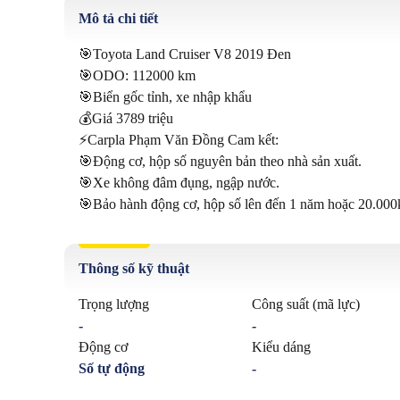
Mô tả chi tiết
🎯Toyota Land Cruiser V8 2019 Đen

🎯ODO: 112000 km

🎯Biển gốc tỉnh, xe nhập khẩu

💰Giá 3789 triệu

⚡️Carpla Phạm Văn Đồng Cam kết:

🎯Động cơ, hộp số nguyên bản theo nhà sản xuất.

🎯Xe không đâm đụng, ngập nước.

🎯Bảo hành động cơ, hộp số lên đến 1 năm hoặc 20.00
Thông số kỹ thuật
Trọng lượng
Công suất (mã lực)
-
-
Động cơ
Kiểu dáng
Số tự động
-