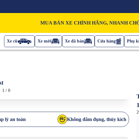
MUA BÁN XE CHÍNH HÃNG, NHANH CHÓ
Xe cũ
Xe mới
Xe đã bán
Cửa hàng
Phụ ki
KM
1
/
0
2
p lý an toàn
Không đâm đụng, thủy kích