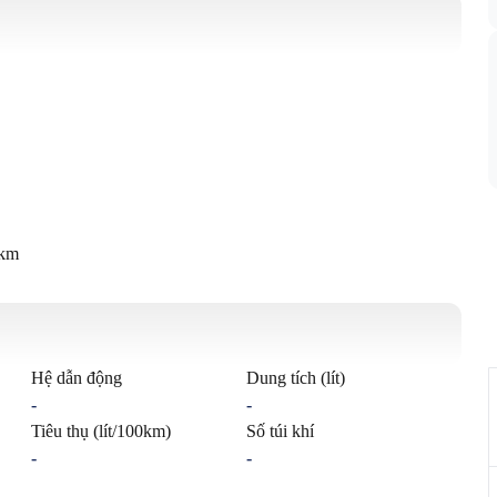
0km
Hệ dẫn động
Dung tích (lít)
-
-
Tiêu thụ (lít/100km)
Số túi khí
-
-