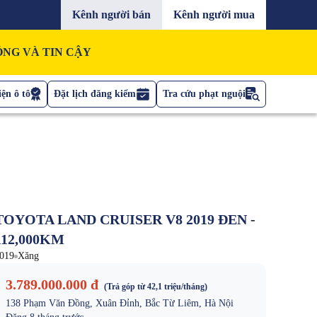
Kênh người bán
Kênh người mua
NG VÀ TIN CẬY
ện ô tô
Đặt lịch đăng kiểm
Tra cứu phạt nguội
TOYOTA LAND CRUISER V8 2019 ĐEN -
112,000KM
019
Xăng
3.789.000.000 đ
(Trả góp từ
42,1 triệu
/tháng)
138 Phạm Văn Đồng, Xuân Đỉnh, Bắc Từ Liêm, Hà Nội