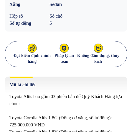
Xăng
Sedan
Hộp số
Số chỗ
Số tự động
5
Đạt kiểm định chính
Pháp lý an
Không đâm đụng, thủy
hãng
toàn
kích
Mô tả chi tiết
Toyota Altis bao gồm 03 phiên bản để Quý Khách Hàng lựa 
chọn:

Toyota Corolla Altis 1.8G (Động cơ xăng, số tự động): 
725.000.000 VND

Toyota Corolla Altis 1.8V (Động cơ xăng, số tự động): 