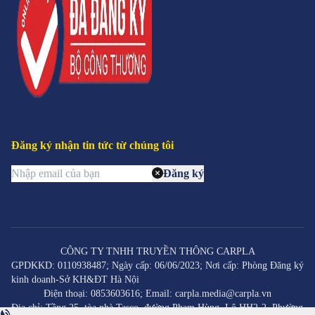
Đăng ký nhận tin tức từ chúng tôi
Đăng ký
CÔNG TY TNHH TRUYỀN THÔNG CARPLA
GPDKKD: 0110938487; Ngày cấp: 06/06/2023; Nơi cấp: Phòng Đăng ký
kinh doanh-Sở KH&ĐT Hà Nội
Điện thoại: 0853603616; Email: carpla.media@carpla.vn
Địa chỉ: Tầng 25, tòa nhà Tasco, đường Phạm Hùng, Lô HH2-2, Phường