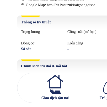
🎯 Google Map: http://bit.ly/suzukisaigonngoisao
Thông số kỹ thuật
Trọng lượng
Công suất (mã lực)
-
-
Động cơ
Kiểu dáng
Số sàn
-
Chính sách ưu đãi & nổi bật
Giao dịch tận nơi
Trả 