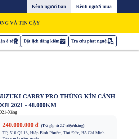
Kênh người bán
Kênh người mua
NG VÀ TIN CẬY
ện ô tô
Đặt lịch đăng kiểm
Tra cứu phạt nguội
SUZUKI CARRY PRO THÙNG KÍN CÁNH
DƠI 2021 - 48.000KM
021
Xăng
240.000.000 đ
(Trả góp từ
2,7 triệu
/tháng)
TP, 510 QL13, Hiệp Bình Phước, Thủ Đức, Hồ Chí Minh