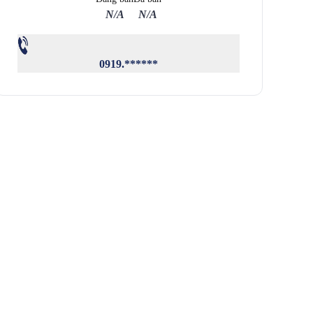
N/A
N/A
0919.******