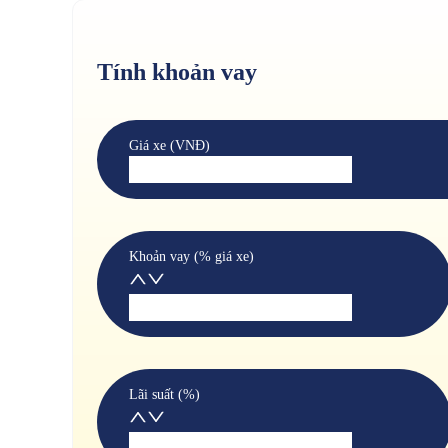
Tính khoản vay
Giá xe (VNĐ)
Khoản vay (% giá xe)
Lãi suất (%)