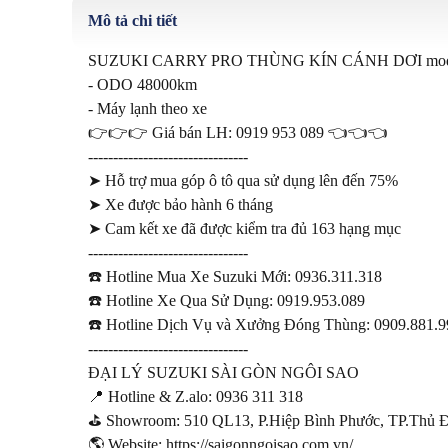
Mô tả chi tiết
SUZUKI CARRY PRO THÙNG KÍN CÁNH DƠI mode
- ODO 48000km

- Máy lạnh theo xe

👉👉👉 Giá bán LH: 0919 953 089 👈👈👈

--------------------------------

➤ Hỗ trợ mua góp ô tô qua sử dụng lên đến 75%

➤ Xe được bảo hành 6 tháng

➤ Cam kết xe đã được kiểm tra đủ 163 hạng mục

--------------------------------

☎️ Hotline Mua Xe Suzuki Mới: 0936.311.318

☎️ Hotline Xe Qua Sử Dụng: 0919.953.089

☎️ Hotline Dịch Vụ và Xưởng Đóng Thùng: 0909.881.99
--------------------------------

ĐẠI LÝ SUZUKI SÀI GÒN NGÔI SAO

📍 Hotline & Z.alo: 0936 311 318

⛳ Showroom: 510 QL13, P.Hiệp Bình Phước, TP.Thủ 
🌎 Website: https://saigonngoisao.com.vn/
