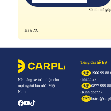
Số tiền trả gó
Trả trước:
Tổng đài hỗ trợ
1900 99 88 
(nhánh 2)
Nền tảng xe toàn diện cho
mọi người lớn nhất Việt
0877 999 8
Nam.
(Kinh doanh)
hotro@carpl