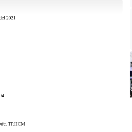
l 2021

4

Đức, TP.HCM
