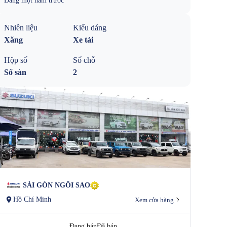
Đăng
một năm trước
Nhiên liệu
Kiểu dáng
Xăng
Xe tải
Hộp số
Số chỗ
Số sàn
2
SÀI GÒN NGÔI SAO
Hồ Chí Minh
Xem cửa hàng
Đang bán
Đã bán