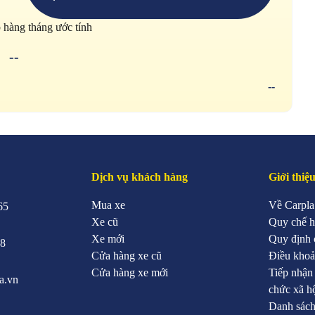
p hàng tháng ước tính
--
--
Dịch vụ khách hàng
Giới thiệ
Mua xe
Về Carpla
65
Xe cũ
Quy chế h
Xe mới
Quy định 
88
Cửa hàng xe cũ
Điều khoả
Cửa hàng xe mới
Tiếp nhận
a.vn
chức xã h
Danh sách