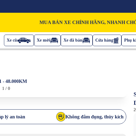
MUA BÁN XE CHÍNH HÃNG, NHANH CHÓ
Xe cũ
Xe mới
Xe đã bán
Cửa hàng
Phụ ki
- 48.000KM
1
/
0
2
p lý an toàn
Không đâm đụng, thủy kích