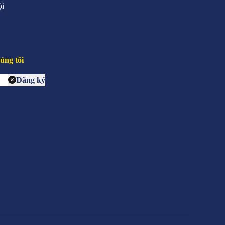
ội
úng tôi
Đăng ký