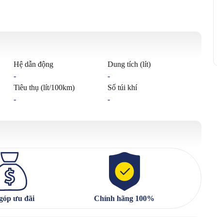
Hệ dẫn động
Dung tích (lít)
-
-
Tiêu thụ (lít/100km)
Số túi khí
-
-
góp ưu đãi
Chính hãng 100%