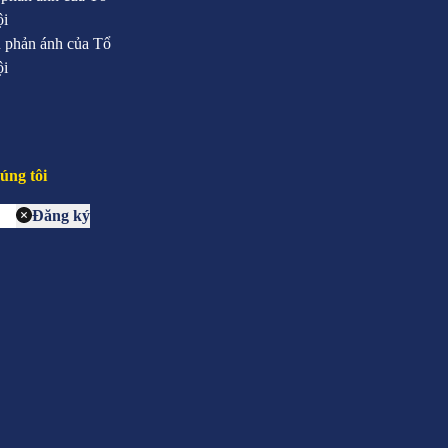
ội
 phản ánh của Tổ
ội
úng tôi
Đăng ký