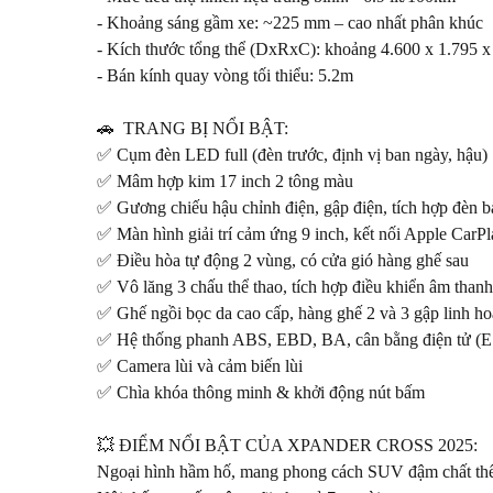
- Khoảng sáng gầm xe: ~225 mm – cao nhất phân khúc

- Kích thước tổng thể (DxRxC): khoảng 4.600 x 1.795 x
- Bán kính quay vòng tối thiểu: 5.2m

🚗  TRANG BỊ NỔI BẬT:

✅ Cụm đèn LED full (đèn trước, định vị ban ngày, hậu)

✅ Mâm hợp kim 17 inch 2 tông màu

✅ Gương chiếu hậu chỉnh điện, gập điện, tích hợp đèn bá
✅ Màn hình giải trí cảm ứng 9 inch, kết nối Apple CarPl
✅ Điều hòa tự động 2 vùng, có cửa gió hàng ghế sau

✅ Vô lăng 3 chấu thể thao, tích hợp điều khiển âm thanh 
✅ Ghế ngồi bọc da cao cấp, hàng ghế 2 và 3 gập linh hoạ
✅ Hệ thống phanh ABS, EBD, BA, cân bằng điện tử (ES
✅ Camera lùi và cảm biến lùi

✅ Chìa khóa thông minh & khởi động nút bấm

💥 ĐIỂM NỔI BẬT CỦA XPANDER CROSS 2025:

Ngoại hình hầm hố, mang phong cách SUV đậm chất thể 