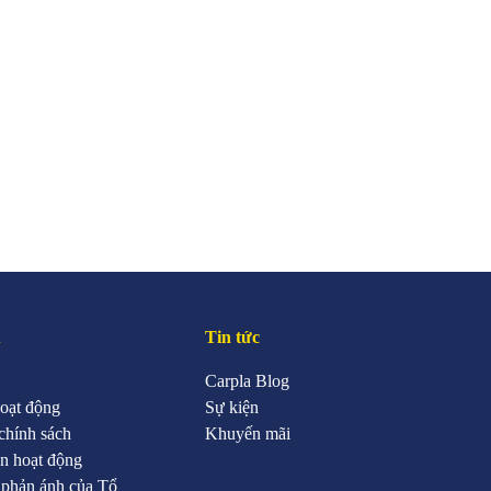
u
Tin tức
Carpla Blog
oạt động
Sự kiện
chính sách
Khuyến mãi
n hoạt động
 phản ánh của Tổ