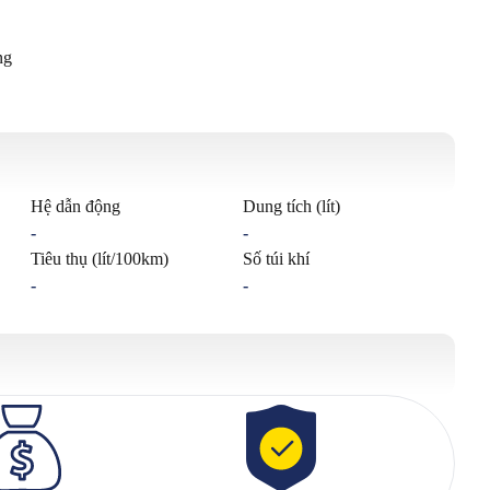
g

Hệ dẫn động
Dung tích (lít)
-
-
Tiêu thụ (lít/100km)
Số túi khí
-
-