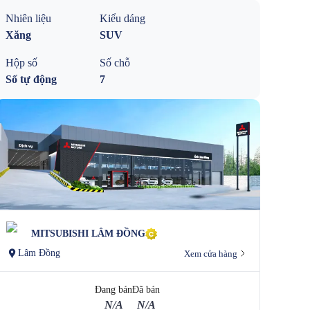
Nhiên liệu
Kiểu dáng
Xăng
SUV
Hộp số
Số chỗ
Số tự động
7
MITSUBISHI LÂM ĐỒNG
Lâm Đồng
Xem cửa hàng
Đang bán
Đã bán
N/A
N/A