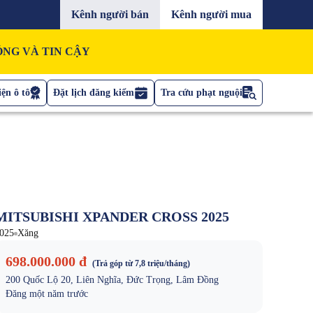
Kênh người bán
Kênh người mua
NG VÀ TIN CẬY
ện ô tô
Đặt lịch đăng kiểm
Tra cứu phạt nguội
MITSUBISHI XPANDER CROSS 2025
025
Xăng
698.000.000 đ
(Trả góp từ
7,8 triệu
/tháng)
200 Quốc Lộ 20, Liên Nghĩa, Đức Trọng, Lâm Đồng
Đăng
một năm trước