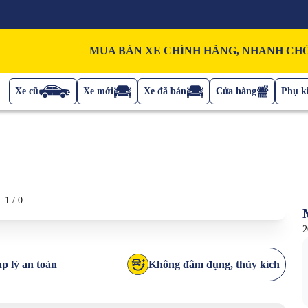
MUA BÁN XE CHÍNH HÃNG, NHANH CHÓ
Xe cũ
Xe mới
Xe đã bán
Cửa hàng
Phụ ki
1
/
0
2
p lý an toàn
Không đâm đụng, thủy kích