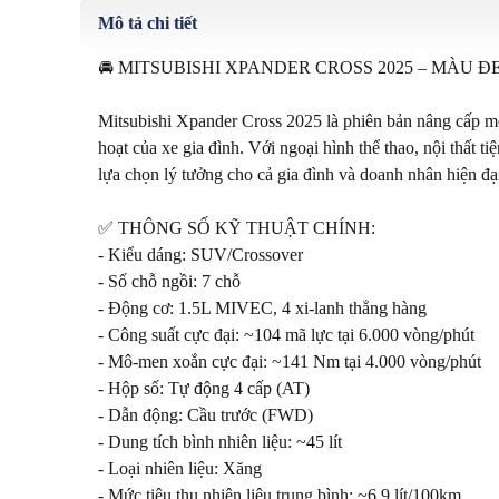
Mô tả chi tiết
🚘 MITSUBISHI XPANDER CROSS 2025 – MÀU ĐE
Mitsubishi Xpander Cross 2025 là phiên bản nâng cấp m
hoạt của xe gia đình. Với ngoại hình thể thao, nội thất 
lựa chọn lý tưởng cho cả gia đình và doanh nhân hiện đại
✅ THÔNG SỐ KỸ THUẬT CHÍNH:

- Kiểu dáng: SUV/Crossover

- Số chỗ ngồi: 7 chỗ

- Động cơ: 1.5L MIVEC, 4 xi-lanh thẳng hàng

- Công suất cực đại: ~104 mã lực tại 6.000 vòng/phút

- Mô-men xoắn cực đại: ~141 Nm tại 4.000 vòng/phút

- Hộp số: Tự động 4 cấp (AT)

- Dẫn động: Cầu trước (FWD)

- Dung tích bình nhiên liệu: ~45 lít

- Loại nhiên liệu: Xăng

- Mức tiêu thụ nhiên liệu trung bình: ~6.9 lít/100km
