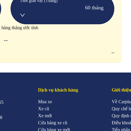
Thời gian vay (Tháng)
60 tháng
p hàng tháng ước tính
--
--
Dịch vụ khách hàng
Giới thiệ
Mua xe
Về Carpla
65
Xe cũ
Quy chế h
Xe mới
Quy định 
88
Cửa hàng xe cũ
Điều khoả
Cửa hàng xe mới
Tiếp nhận