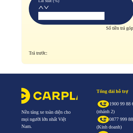
Lãi suất (%)
Số tiền trả gó
Trả trước:
Tổng đài hỗ trợ
1900 99 88 
(nhánh 2)
Nền tảng xe toàn diện cho
mọi người lớn nhất Việt
0877 999 8
Nam.
(Kinh doanh)