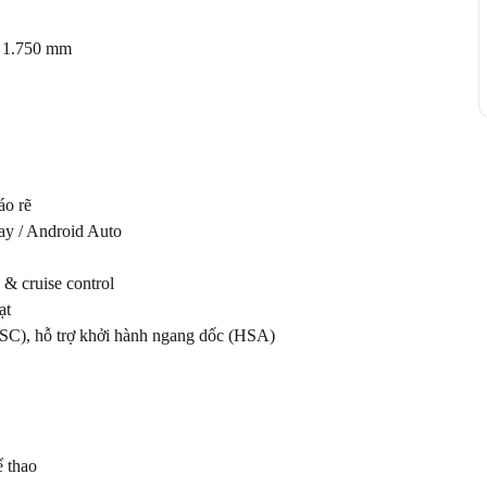
 1.750 mm

o rẽ

ay / Android Auto

& cruise control

t

C), hỗ trợ khởi hành ngang dốc (HSA)

thao
