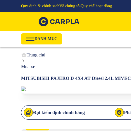
Quy định & chính sách
Về chúng tôi
Quy chế hoạt động
DANH MỤC
Trang chủ
Mua xe
MITSUBISHI PAJERO D 4X4 AT Diesel 2.4L MIVEC
Đạt kiểm định chính hãng
Phá