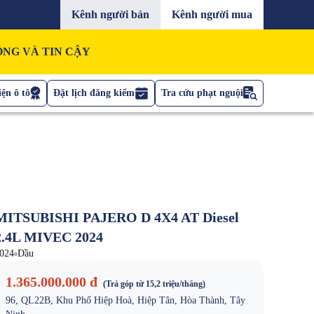
Kênh người bán
Kênh người mua
NG VÀ TIN CẬY
ện ô tô
Đặt lịch đăng kiểm
Tra cứu phạt nguội
MITSUBISHI PAJERO D 4X4 AT Diesel
2.4L MIVEC 2024
024
Dầu
1.365.000.000 đ
(Trả góp từ
15,2 triệu
/tháng)
96, QL22B, Khu Phố Hiệp Hoà, Hiệp Tân, Hòa Thành, Tây