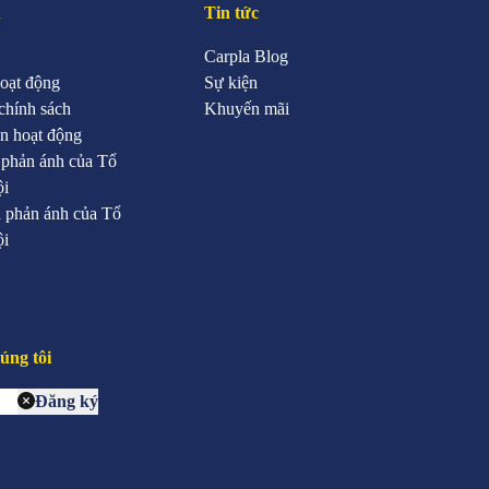
u
Tin tức
Carpla Blog
oạt động
Sự kiện
chính sách
Khuyến mãi
n hoạt động
 phản ánh của Tổ
ội
 phản ánh của Tổ
ội
úng tôi
Đăng ký