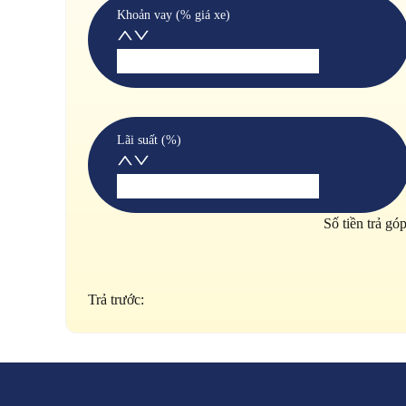
Khoản vay (% giá xe)
Lãi suất (%)
Số tiền trả gó
Trả trước: