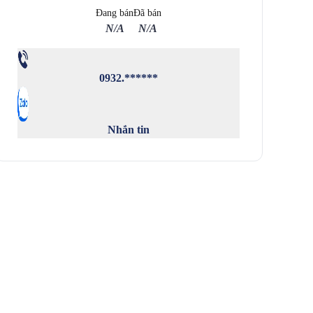
Đang bán
Đã bán
N/A
N/A
0932.******
Nhắn tin