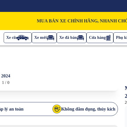
MUA BÁN XE CHÍNH HÃNG, NHANH CHÓ
Xe cũ
Xe mới
Xe đã bán
Cửa hàng
Phụ ki
 2024
1
/
0
2
p lý an toàn
Không đâm đụng, thủy kích