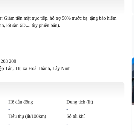
: Giảm tiền mặt trực tiếp, hỗ trợ 50% trước bạ, tặng bảo hiểm 
, lót sàn 6D,... tùy phiên bản).

208 208

iệp Tân, Thị xã Hoà Thành, Tây Ninh
Hệ dẫn động
Dung tích (lít)
-
-
Tiêu thụ (lít/100km)
Số túi khí
-
-