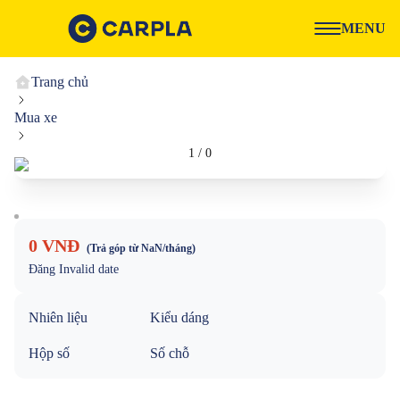
MENU
Trang chủ
Mua xe
1
/
0
0 VNĐ
(Trả góp từ
NaN
/tháng)
Đăng
Invalid date
Nhiên liệu
Kiểu dáng
Hộp số
Số chỗ