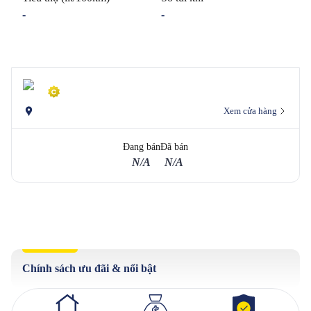
-
-
Xem cửa hàng
Đang bán
Đã bán
N/A
N/A
Chính sách ưu đãi & nổi bật