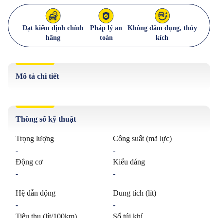
Đạt kiểm định chính
Pháp lý an
Không đâm đụng, thủy
hãng
toàn
kích
Mô tả chi tiết
Thông số kỹ thuật
Trọng lượng
Công suất (mã lực)
-
-
Động cơ
Kiểu dáng
-
-
Hệ dẫn động
Dung tích (lít)
-
-
Tiêu thụ (lít/100km)
Số túi khí