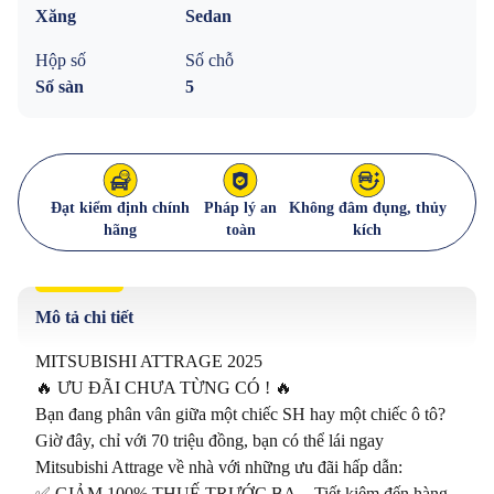
Xăng
Sedan
Hộp số
Số chỗ
Số sàn
5
Đạt kiểm định chính
Pháp lý an
Không đâm đụng, thủy
hãng
toàn
kích
Mô tả chi tiết
MITSUBISHI ATTRAGE 2025

🔥 ƯU ĐÃI CHƯA TỪNG CÓ ! 🔥

Bạn đang phân vân giữa một chiếc SH hay một chiếc ô tô? 
Giờ đây, chỉ với 70 triệu đồng, bạn có thể lái ngay 
Mitsubishi Attrage về nhà với những ưu đãi hấp dẫn:

✅ GIẢM 100% THUẾ TRƯỚC BẠ – Tiết kiệm đến hàng 