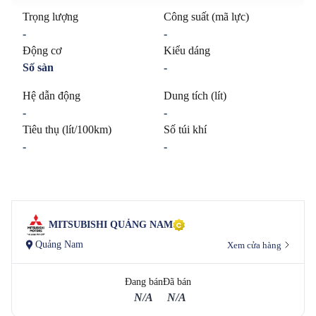
Trọng lượng
Công suất (mã lực)
-
-
Động cơ
Kiểu dáng
Số sàn
-
Hệ dẫn động
Dung tích (lít)
-
-
Tiêu thụ (lít/100km)
Số túi khí
-
-
MITSUBISHI QUẢNG NAM
Quảng Nam
Xem cửa hàng
Đang bán
Đã bán
N/A
N/A