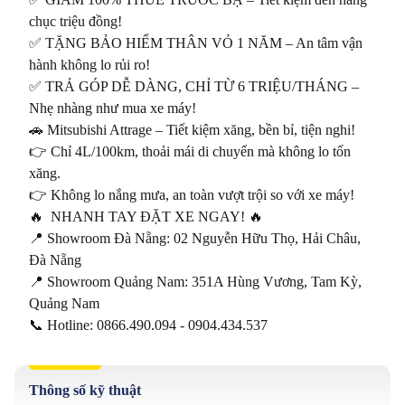
chục triệu đồng!

✅ TẶNG BẢO HIỂM THÂN VỎ 1 NĂM – An tâm vận 
hành không lo rủi ro!

✅ TRẢ GÓP DỄ DÀNG, CHỈ TỪ 6 TRIỆU/THÁNG – 
Nhẹ nhàng như mua xe máy!

🚗 Mitsubishi Attrage – Tiết kiệm xăng, bền bỉ, tiện nghi!

👉 Chỉ 4L/100km, thoải mái di chuyển mà không lo tốn 
xăng.

👉 Không lo nắng mưa, an toàn vượt trội so với xe máy!

🔥  NHANH TAY ĐẶT XE NGAY! 🔥

📍 Showroom Đà Nẵng: 02 Nguyễn Hữu Thọ, Hải Châu, 
Đà Nẵng

📍 Showroom Quảng Nam: 351A Hùng Vương, Tam Kỳ, 
Quảng Nam

Thông số kỹ thuật