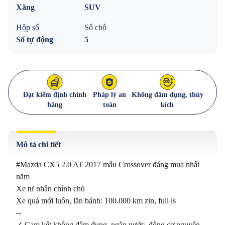
Xăng
SUV
Hộp số
Số chỗ
Số tự động
5
Đạt kiểm định chính
Pháp lý an
Không đâm đụng, thủy
hãng
toàn
kích
Mô tả chi tiết
#Mazda CX5 2.0 AT 2017 mẫu Crossover đáng mua nhất 
năm

Xe tư nhân chính chủ

Xe quá mới luôn, lăn bánh: 100.000 km zin, full ls

--

✓ Cam kết không đâm đụng, ngập nước, động cơ nguyên 