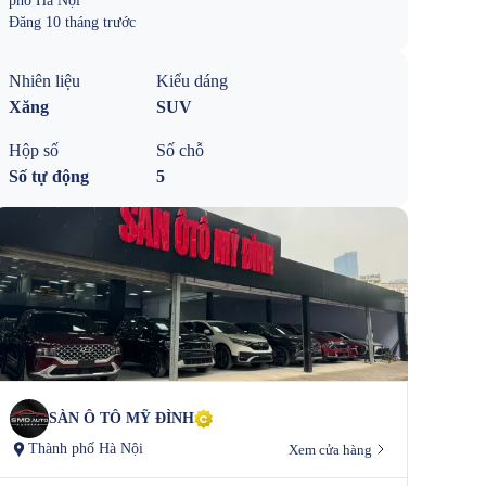
phố Hà Nội
Đăng
10 tháng trước
Nhiên liệu
Kiểu dáng
Xăng
SUV
Hộp số
Số chỗ
Số tự động
5
SÀN Ô TÔ MỸ ĐÌNH
Thành phố Hà Nội
Xem cửa hàng