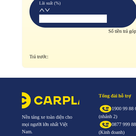
Lãi suất (%)
Số tiền trả gó
Trả trước:
Tổng đài hỗ trợ
1900 99 88 
(nhánh 2)
Nền tảng xe toàn diện cho
mọi người lớn nhất Việt
0877 999 8
Nam.
(Kinh doanh)