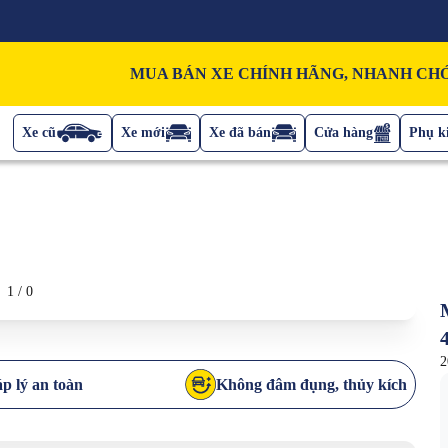
MUA BÁN XE CHÍNH HÃNG, NHANH CHÓ
Xe cũ
Xe mới
Xe đã bán
Cửa hàng
Phụ ki
1
/
0
2
p lý an toàn
Không đâm đụng, thủy kích