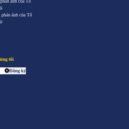
 phản ánh của Tổ
ội
 phản ánh của Tổ
ội
úng tôi
Đăng ký