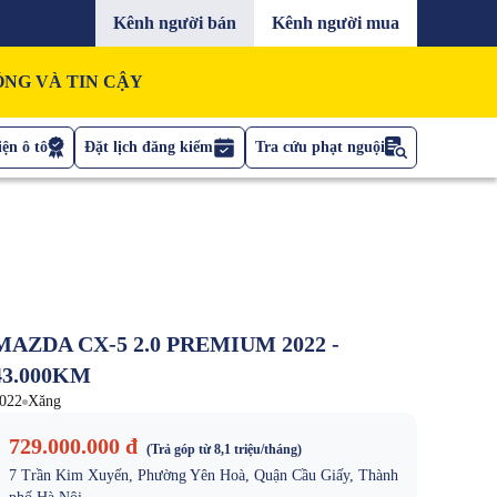
Kênh người bán
Kênh người mua
NG VÀ TIN CẬY
ện ô tô
Đặt lịch đăng kiểm
Tra cứu phạt nguội
MAZDA CX-5 2.0 PREMIUM 2022 -
43.000KM
022
Xăng
729.000.000 đ
(Trả góp từ
8,1 triệu
/tháng)
7 Trần Kim Xuyến, Phường Yên Hoà, Quận Cầu Giấy, Thành