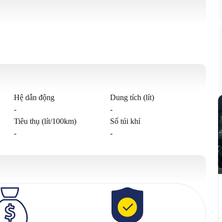
Hệ dẫn động
Dung tích (lít)
-
-
Tiêu thụ (lít/100km)
Số túi khí
-
-