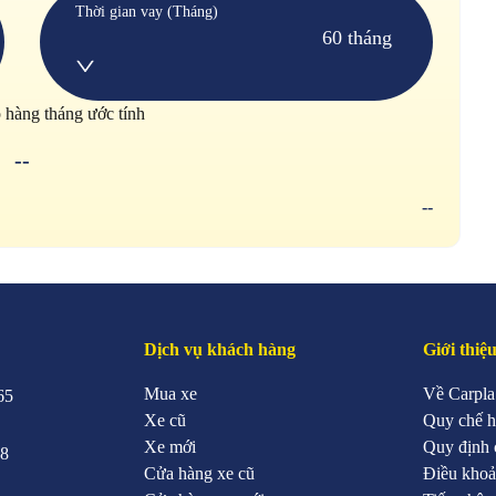
Thời gian vay (Tháng)
60 tháng
p hàng tháng ước tính
--
--
Dịch vụ khách hàng
Giới thiệ
Mua xe
Về Carpla
65
Xe cũ
Quy chế h
Xe mới
Quy định 
88
Cửa hàng xe cũ
Điều khoả