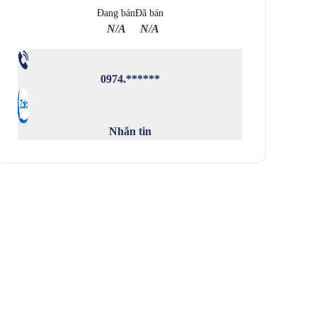
Đang bán
Đã bán
N/A
N/A
0974.******
Nhắn tin