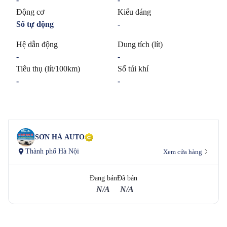
Động cơ
Kiểu dáng
Số tự động
-
Hệ dẫn động
Dung tích (lít)
-
-
Tiêu thụ (lít/100km)
Số túi khí
-
-
SƠN HÀ AUTO
Thành phố Hà Nội
Xem cửa hàng
Đang bán
Đã bán
N/A
N/A