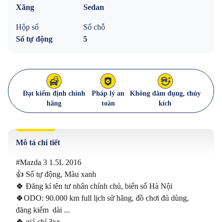
Xăng
Sedan
Hộp số
Số chỗ
Số tự động
5
Đạt kiểm định chính
Pháp lý an
Không đâm đụng, thủy
hãng
toàn
kích
Mô tả chi tiết
#Mazda 3 1.5L 2016

👍 Số tự động, Màu xanh 

🍀 Đăng kí tên tư nhân chính chủ, biển số Hà Nội 

🍀ODO: 90.000 km full lịch sử hãng, đồ chơi đủ dùng, 
đăng kiểm  dài ...

🍀 giá chỉ 3xx
