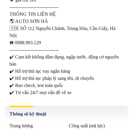
---------------------------------

THÔNG TIN LIÊN HỆ

🌎 AUTO SƠN HÀ

🇻🇳 SỐ 112 Nguyễn Chánh, Trung Hòa, Cầu Giấy, Hà 
Nội

☎️ 0988.983.129

---------------------------------

✔️ Cam kết không đâm đụng, ngập nước, động cơ nguyên 
bản

✔️ Hỗ trợ thủ tục vay ngân hàng

✔️ Hỗ trợ thủ tục pháp lý sang tên, di chuyển

✔️ Bao check, test toàn quốc

✔️ Tư vấn 24/7 mọi vấn đề về xe
Thông số kỹ thuật
Trọng lượng
Công suất (mã lực)
-
-