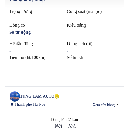
Trọng lượng
Công suất (mã lực)
-
-
Động cơ
Kiểu dáng
Số tự động
-
Hệ dẫn động
Dung tích (lít)
-
-
Tiêu thụ (lít/100km)
Số túi khí
-
-
TÙNG LÂM AUTO
Thành phố Hà Nội
Xem cửa hàng
Đang bán
Đã bán
N/A
N/A