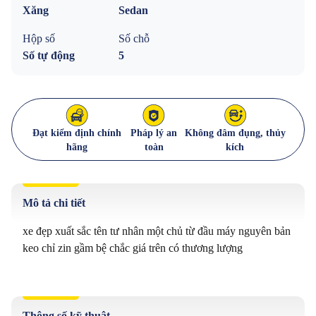
Xăng
Sedan
Hộp số
Số chỗ
Số tự động
5
Đạt kiểm định chính
Pháp lý an
Không đâm đụng, thủy
hãng
toàn
kích
Mô tả chi tiết
xe đẹp xuất sắc tên tư nhân một chủ từ đầu máy nguyên bản 
keo chỉ zin gầm bệ chắc giá trên có thương lượng

Thông số kỹ thuật