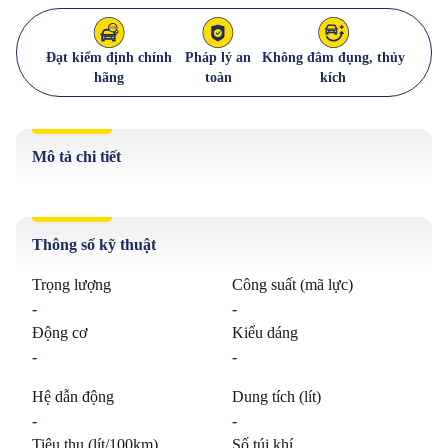
Đạt kiểm định chính
Pháp lý an
Không đâm đụng, thủy
hãng
toàn
kích
Mô tả chi tiết
Thông số kỹ thuật
Trọng lượng
Công suất (mã lực)
-
-
Động cơ
Kiểu dáng
-
-
Hệ dẫn động
Dung tích (lít)
-
-
Tiêu thụ (lít/100km)
Số túi khí