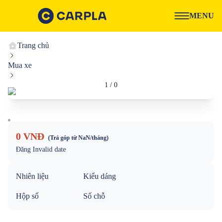
MENU
Trang chủ
Mua xe
1
/
0
0 VNĐ
(Trả góp từ
NaN
/tháng)
Đăng
Invalid date
Nhiên liệu
Kiểu dáng
Hộp số
Số chỗ