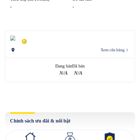
-
-
Xem cửa hàng
Đang bán
Đã bán
N/A
N/A
Chính sách ưu đãi & nổi bật