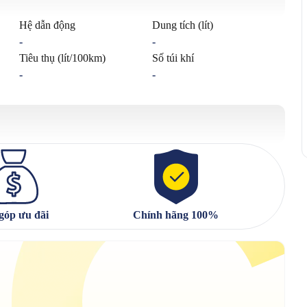
Hệ dẫn động
Dung tích (lít)
-
-
Tiêu thụ (lít/100km)
Số túi khí
-
-
góp ưu đãi
Chính hãng 100%