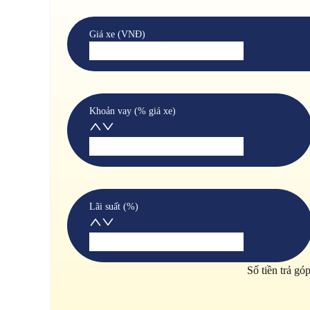
Giá xe (VNĐ)
Khoản vay (% giá xe)
Lãi suất (%)
Số tiền trả gó