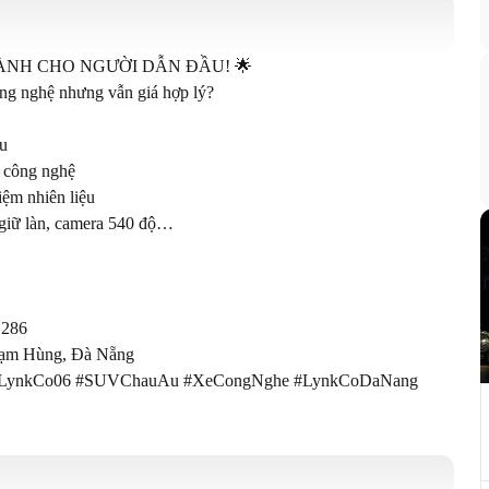
ÀNH CHO NGƯỜI DẪN ĐẦU! 🌟

ng nghệ nhưng vẫn giá hợp lý?

u

 công nghệ

ệm nhiên liệu

giữ làn, camera 540 độ…

86 

hạm Hùng, Đà Nẵng

!#LynkCo06 #SUVChauAu #XeCongNghe #LynkCoDaNang 