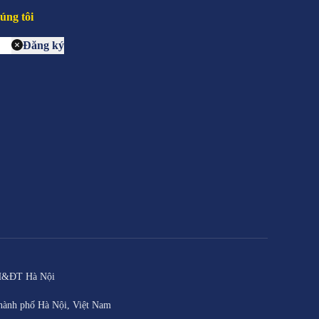
úng tôi
Đăng ký
KH&ĐT Hà Nội
hành phố Hà Nội, Việt Nam