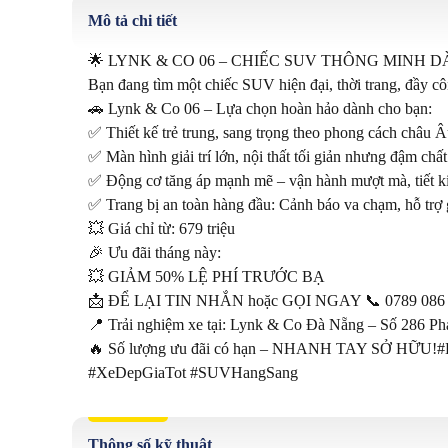
Mô tả chi tiết
🌟 LYNK & CO 06 – CHIẾC SUV THÔNG MINH D
Bạn đang tìm một chiếc SUV hiện đại, thời trang, đầy cô
🚗 Lynk & Co 06 – Lựa chọn hoàn hảo dành cho bạn:

✅ Thiết kế trẻ trung, sang trọng theo phong cách châu Â
✅ Màn hình giải trí lớn, nội thất tối giản nhưng đậm chất
✅ Động cơ tăng áp mạnh mẽ – vận hành mượt mà, tiết ki
✅ Trang bị an toàn hàng đầu: Cảnh báo va chạm, hỗ trợ 
💥 Giá chỉ từ: 679 triệu

🎉 Ưu đãi tháng này: 

💥 GIẢM 50% LỆ PHÍ TRƯỚC BẠ

📩 ĐỂ LẠI TIN NHẮN hoặc GỌI NGAY 📞 0789 086 2
📍 Trải nghiệm xe tại: Lynk & Co Đà Nẵng – Số 286 P
🔥 Số lượng ưu đãi có hạn – NHANH TAY SỞ HỮU
#XeDepGiaTot #SUVHangSang
Thông số kỹ thuật