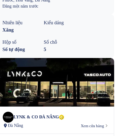
Phước, Hòa Vang, Đà Nẵng
Đăng
một năm trước
Nhiên liệu
Kiểu dáng
Xăng
Hộp số
Số chỗ
Số tự động
5
LYNK & CO ĐÀ NẴNG
Đà Nẵng
Xem cửa hàng