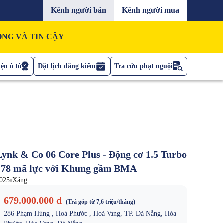
Kênh người bán
Kênh người mua
NG VÀ TIN CẬY
ện ô tô
Đặt lịch đăng kiểm
Tra cứu phạt nguội
Lynk & Co 06 Core Plus - Động cơ 1.5 Turbo
178 mã lực với Khung gầm BMA
025
Xăng
679.000.000 đ
(Trả góp từ
7,6 triệu
/tháng)
286 Phạm Hùng , Hoà Phước , Hoà Vang, TP. Đà Nẵng, Hòa