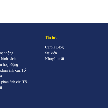
u
Tin tức
Carpla Blog
oạt động
Sự kiện
chính sách
Khuyến mãi
n hoạt động
 phản ánh của Tổ
ội
 phản ánh của Tổ
ội