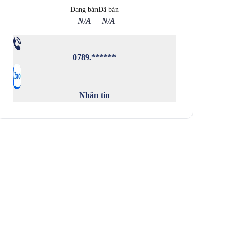
Đang bán
Đã bán
N/A
N/A
0789.******
Nhắn tin