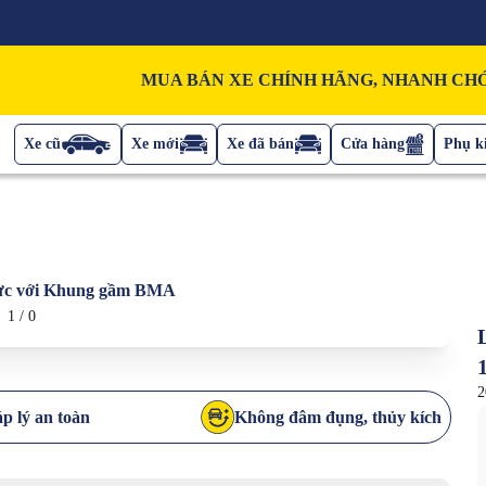
MUA BÁN XE CHÍNH HÃNG, NHANH CHÓ
Xe cũ
Xe mới
Xe đã bán
Cửa hàng
Phụ ki
 lực với Khung gầm BMA
1
/
0
2
p lý an toàn
Không đâm đụng, thủy kích