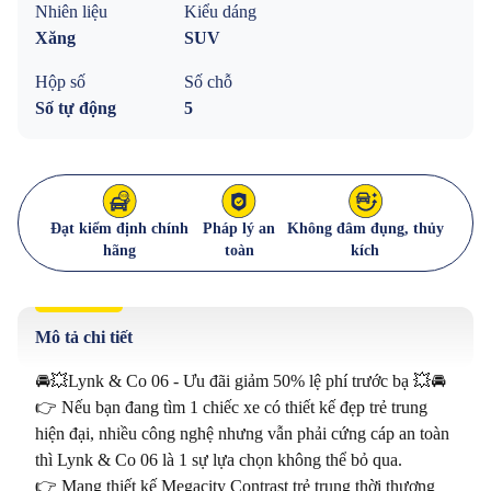
Nhiên liệu
Kiểu dáng
Xăng
SUV
Hộp số
Số chỗ
Số tự động
5
Đạt kiểm định chính
Pháp lý an
Không đâm đụng, thủy
hãng
toàn
kích
Mô tả chi tiết
🚘💥Lynk & Co 06 - Ưu đãi giảm 50% lệ phí trước bạ 💥🚘

👉 Nếu bạn đang tìm 1 chiếc xe có thiết kế đẹp trẻ trung 
hiện đại, nhiều công nghệ nhưng vẫn phải cứng cáp an toàn 
thì Lynk & Co 06 là 1 sự lựa chọn không thể bỏ qua.

👉 Mang thiết kế Megacity Contrast trẻ trung thời thượng 