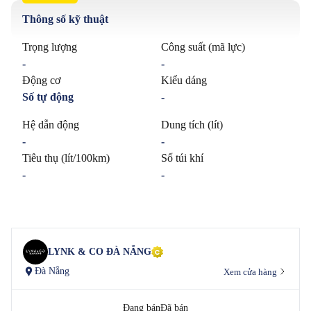
Thông số kỹ thuật
Trọng lượng
Công suất (mã lực)
-
-
Động cơ
Kiểu dáng
Số tự động
-
Hệ dẫn động
Dung tích (lít)
-
-
Tiêu thụ (lít/100km)
Số túi khí
-
-
LYNK & CO ĐÀ NẴNG
Đà Nẵng
Xem cửa hàng
Đang bán
Đã bán