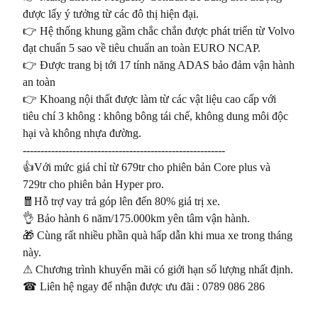
được lấy ý tưởng từ các đô thị hiện đại. 

👉 Hệ thống khung gầm chắc chắn được phát triển từ Volvo 
đạt chuẩn 5 sao về tiêu chuẩn an toàn EURO NCAP.

👉 Được trang bị tới 17 tính năng ADAS bảo đảm vận hành 
an toàn 

👉 Khoang nội thất được làm từ các vật liệu cao cấp với 
tiêu chí 3 không : không bông tái chế, không dung môi độc 
hại và không nhựa đường.

---------------------------------------------------------

👍Với mức giá chỉ từ 679tr cho phiên bản Core plus và 
729tr cho phiên bản Hyper pro. 

🧧Hỗ trợ vay trả góp lên đến 80% giá trị xe.

👌 Bảo hành 6 năm/175.000km yên tâm vận hành.

🎁 Cùng rất nhiều phần quà hấp dẫn khi mua xe trong tháng 
này. 

⚠ Chương trình khuyến mãi có giới hạn số lượng nhất định.

☎ Liên hệ ngay để nhận được ưu đãi : 0789 086 286