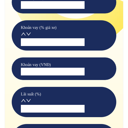
Khoản vay (% giá xe)
Khoản vay (VNĐ)
Lãi suất (%)