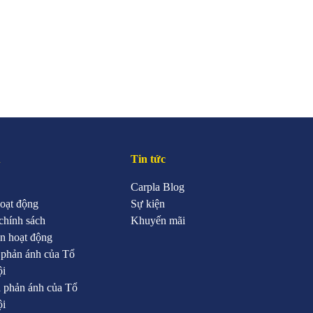
u
Tin tức
Carpla Blog
oạt động
Sự kiện
chính sách
Khuyến mãi
n hoạt động
 phản ánh của Tổ
ội
 phản ánh của Tổ
ội