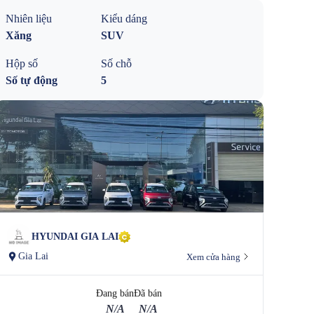
Nhiên liệu
Kiểu dáng
Xăng
SUV
Hộp số
Số chỗ
Số tự động
5
HYUNDAI GIA LAI
Gia Lai
Xem cửa hàng
Đang bán
Đã bán
N/A
N/A