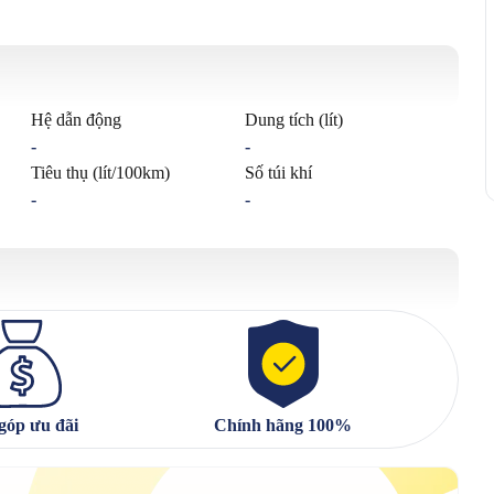
Hệ dẫn động
Dung tích (lít)
-
-
Tiêu thụ (lít/100km)
Số túi khí
-
-
góp ưu đãi
Chính hãng 100%