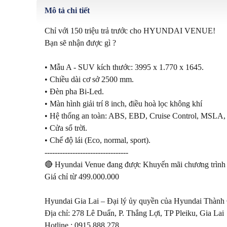
Mô tả chi tiết
Chỉ với 150 triệu trả trước cho HYUNDAI VENUE!

Bạn sẽ nhận được gì ?

• Mẫu A - SUV kích thước: 3995 x 1.770 x 1645.

• Chiều dài cơ sở 2500 mm.

• Đèn pha Bi-Led.

• Màn hình giải trí 8 inch, điều hoà lọc không khí

• Hệ thống an toàn: ABS, EBD, Cruise Control, MSLA, C
• Cửa sổ trời.

• Chế độ lái (Eco, normal, sport).

---------------------------------

🔴 Hyundai Venue đang được Khuyến mãi chương trình 
Giá chỉ từ 499.000.000

Hyundai Gia Lai – Đại lý ủy quyền của Hyundai Thành
Địa chỉ: 278 Lê Duẩn, P. Thắng Lợi, TP Pleiku, Gia Lai
