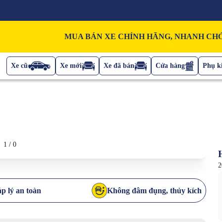
MUA BÁN XE CHÍNH HÃNG, NHANH CHÓ
Xe cũ
Xe mới
Xe đã bán
Cửa hàng
Phụ ki
1
/
0
2
p lý an toàn
Không đâm đụng, thủy kích