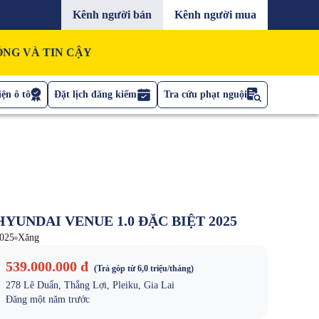
Kênh người bán
Kênh người mua
NG VÀ TIN CẬY
ện ô tô
Đặt lịch đăng kiểm
Tra cứu phạt nguội
HYUNDAI VENUE 1.0 ĐẶC BIỆT 2025
025
Xăng
539.000.000 đ
(Trả góp từ
6,0 triệu
/tháng)
278 Lê Duẩn, Thắng Lợi, Pleiku, Gia Lai
Đăng
một năm trước