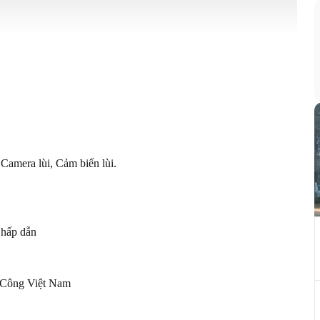
amera lùi, Cảm biến lùi. 

hấp dẫn

 Công Việt Nam
