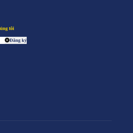
úng tôi
Đăng ký