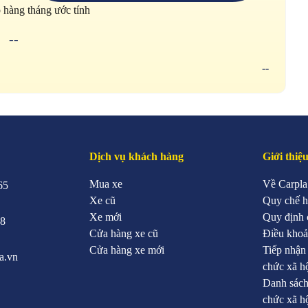
p hàng tháng ước tính
--
--
Dịch vụ khách hàng
Giới thiệ
Mua xe
Về Carpla
65
Xe cũ
Quy chế h
Xe mới
Quy định 
88
Cửa hàng xe cũ
Điều khoả
Cửa hàng xe mới
Tiếp nhận
a.vn
chức xã h
Danh sách
chức xã h