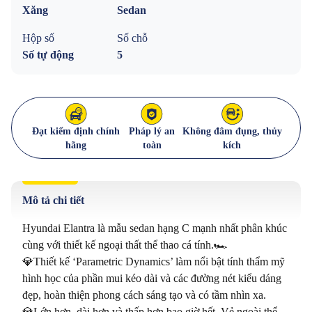
Xăng
Sedan
Hộp số
Số chỗ
Số tự động
5
Đạt kiểm định chính
Pháp lý an
Không đâm đụng, thủy
hãng
toàn
kích
Mô tả chi tiết
Hyundai Elantra là mẫu sedan hạng C mạnh nhất phân khúc 
cùng với thiết kế ngoại thất thể thao cá tính.🏎

💎Thiết kế ‘Parametric Dynamics’ làm nổi bật tính thẩm mỹ 
hình học của phần mui kéo dài và các đường nét kiểu dáng 
đẹp, hoàn thiện phong cách sáng tạo và có tầm nhìn xa.

💎Lớn hơn, dài hơn và thấp hơn bao giờ hết. Vẻ ngoài thể 