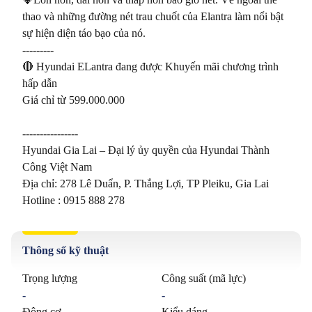
thao và những đường nét trau chuốt của Elantra làm nổi bật 
sự hiện diện táo bạo của nó.

---------

🔴 Hyundai ELantra đang được Khuyến mãi chương trình 
hấp dẫn

Giá chỉ từ 599.000.000

----------------

Hyundai Gia Lai – Đại lý ủy quyền của Hyundai Thành 
Công Việt Nam

Địa chỉ: 278 Lê Duẩn, P. Thắng Lợi, TP Pleiku, Gia Lai

Thông số kỹ thuật
Trọng lượng
Công suất (mã lực)
-
-
Động cơ
Kiểu dáng