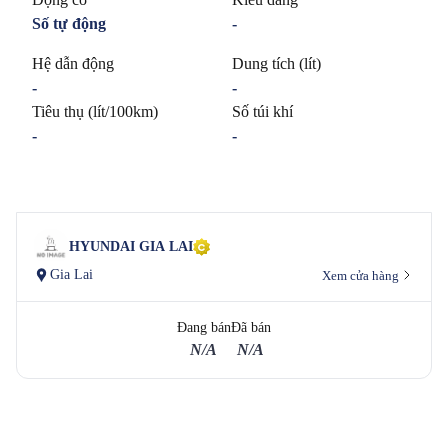
Số tự động
-
Hệ dẫn động
Dung tích (lít)
-
-
Tiêu thụ (lít/100km)
Số túi khí
-
-
HYUNDAI GIA LAI
Gia Lai
Xem cửa hàng
Đang bán
Đã bán
N/A
N/A