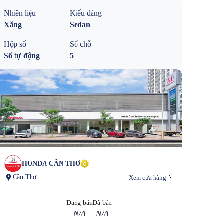
Nhiên liệu
Kiểu dáng
Xăng
Sedan
Hộp số
Số chỗ
Số tự động
5
HONDA CẦN THƠ
Cần Thơ
Xem cửa hàng
Đang bán
Đã bán
N/A
N/A