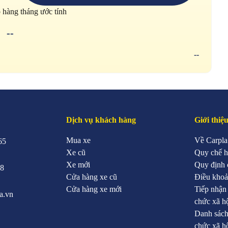
p hàng tháng ước tính
--
--
Dịch vụ khách hàng
Giới thiệ
Mua xe
Về Carpla
65
Xe cũ
Quy chế h
Xe mới
Quy định 
88
Cửa hàng xe cũ
Điều khoả
Cửa hàng xe mới
Tiếp nhận
a.vn
chức xã h
Danh sách
chức xã h