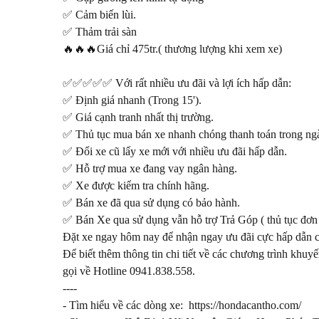
✅ Cảm biến lùi.

✅ Thảm trải sàn

🔥🔥🔥Giá chỉ 475tr.( thương lượng khi xem xe)

✅✅✅✅✅ Với rất nhiều ưu đãi và lợi ích hấp dẫn:

✅ Định giá nhanh (Trong 15').

✅ Giá cạnh tranh nhất thị trường.

✅ Thủ tục mua bán xe nhanh chóng thanh toán trong ngà
✅ Đổi xe cũ lấy xe mới với nhiều ưu đãi hấp dẫn.

✅ Hỗ trợ mua xe đang vay ngân hàng.

✅ Xe được kiểm tra chính hãng.

✅ Bán xe đã qua sử dụng có bảo hành.

✅ Bán Xe qua sử dụng vẫn hỗ trợ Trả Góp ( thủ tục đơn g
Đặt xe ngay hôm nay để nhận ngay ưu đãi cực hấp dẫn 
Để biết thêm thông tin chi tiết về các chương trình khu
gọi về Hotline 0941.838.558.

----

- Tìm hiểu về các dòng xe:  https://hondacantho.com/
