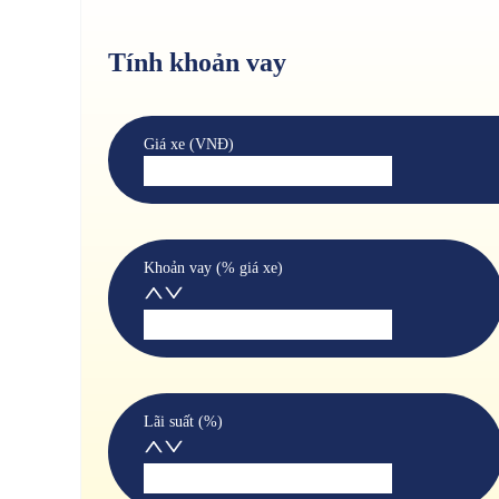
Tính khoản vay
Giá xe (VNĐ)
Khoản vay (% giá xe)
Lãi suất (%)