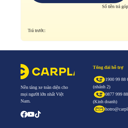
Số tiền trả gó
Trả trước:
Tổng đài hỗ trợ
1900 99 88 
(nhánh 2)
Nền tảng xe toàn diện cho
mọi người lớn nhất Việt
0877 999 8
Nam.
(Kinh doanh)
hotro@carpl