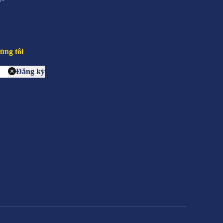
úng tôi
Đăng ký