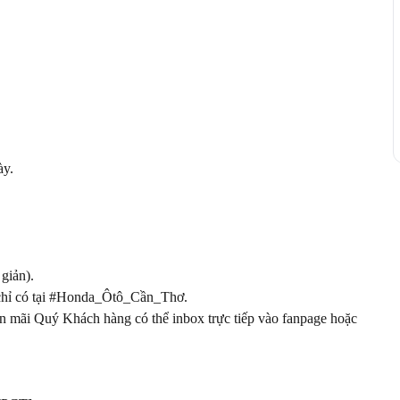
y.

iản).

chỉ có tại #Honda_Ôtô_Cần_Thơ.

yến mãi Quý Khách hàng có thể inbox trực tiếp vào fanpage hoặc 