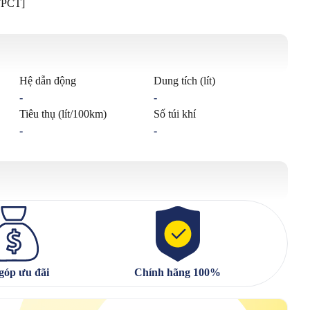
TPCT]
Hệ dẫn động
Dung tích (lít)
-
-
Tiêu thụ (lít/100km)
Số túi khí
-
-
góp ưu đãi
Chính hãng 100%