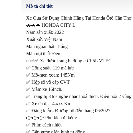
Mô tả chi tiết
Xe Qua Sử Dụng Chính Hãng Tại Honda Ôtô Cần Thơ 

🚗🚗🚗 HONDA CITY L 

Năm sản xuất: 2022

Xuất xứ: Việt Nam

Màu ngoại thất: Trắng

Màu nội thất: Đen

✅✅✅ Xe được trang bị động cơ 1.5L VTEC 

✅ Công suất: 119 mã lực

✅ Mô-men xoắn: 145Nm

✅ Hộp số vô cấp CVT.

✅ Mâm xe 16Inch.

✅ Trang bị 8 loa nghe nhạc thoả thích, Điều hoà 2 vùng đ
✅ Xe đã đi: 14.xxx Km

✅ Đăng kiểm- Đường bộ đến tháng 06/2027

👉👉👉 Phụ kiện đi kèm: 

✅ Phim cách nhiệt 

✅ Gập gương lên kính tự động
