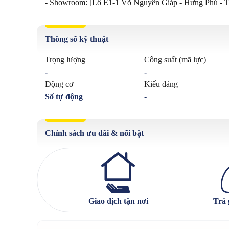
- Showroom: [Lô E1-1 Võ Nguyên Giáp - Hưng Phú - 
Thông số kỹ thuật
Trọng lượng
Công suất (mã lực)
-
-
Động cơ
Kiểu dáng
Số tự động
-
Chính sách ưu đãi & nổi bật
Giao dịch tận nơi
Trả 