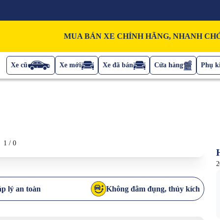
MUA BÁN XE CHÍNH HÃNG, NHANH CHÓ
Xe cũ
Xe mới
Xe đã bán
Cửa hàng
Phụ ki
1
/
0
2
p lý an toàn
Không đâm đụng, thủy kích