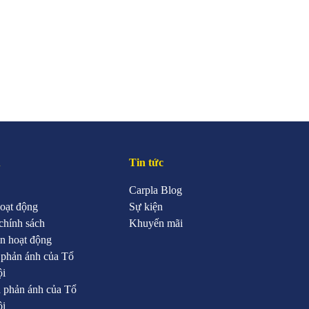
u
Tin tức
Carpla Blog
oạt động
Sự kiện
chính sách
Khuyến mãi
n hoạt động
 phản ánh của Tổ
ội
 phản ánh của Tổ
ội