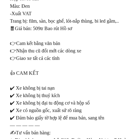
Màu: Đen

-Xuất VAT

Trang bị: film, sàn, bọc ghế, lót-nắp thùng, bi led gầm,..

🧧Giá bán: 509tr Bao rút Hồ sơ

👉Cam kết bằng văn bản

👉Nhận thu cũ đổi mới các dòng xe

👉Giao xe tất cả các tỉnh

👍 CAM KẾT

✔️ Xe không bị tai nạn

✔️ Xe không bị thuỷ kích

✔️ Xe không bị đại tu động cơ và hộp số

✔️ Xe có nguồn gốc, xuất sứ rõ ràng

✔️ Đảm bảo giấy tờ hợp lệ để mua bán, sang tên

— — — — —

✍️Tư vấn bán hàng:
