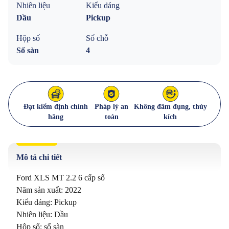
Nhiên liệu
Kiểu dáng
Dầu
Pickup
Hộp số
Số chỗ
Số sàn
4
Đạt kiểm định chính
Pháp lý an
Không đâm đụng, thủy
hãng
toàn
kích
Mô tả chi tiết
Ford XLS MT 2.2 6 cấp số 

Năm sản xuất: 2022

Kiểu dáng: Pickup

Nhiên liệu: Dầu

Hộp số: số sàn
