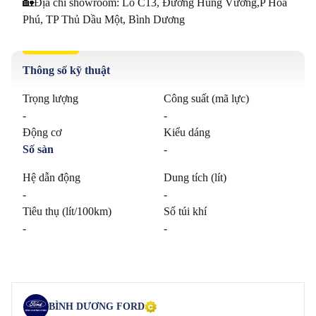
🏡Địa chỉ showroom: Lô C13, Đường Hùng Vương,P Hoà 
Phú, TP Thủ Dầu Một, Bình Dương
Thông số kỹ thuật
Trọng lượng
Công suất (mã lực)
-
-
Động cơ
Kiểu dáng
Số sàn
-
Hệ dẫn động
Dung tích (lít)
-
-
Tiêu thụ (lít/100km)
Số túi khí
-
-
BÌNH DƯƠNG FORD