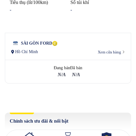
Tiêu thụ (lít/100km)
Số túi khí
-
-
SÀI GÒN FORD
Hồ Chí Minh
Xem cửa hàng
Đang bán
Đã bán
N/A
N/A
Chính sách ưu đãi & nổi bật