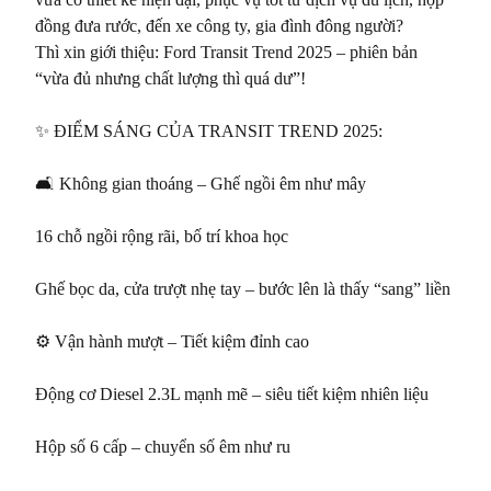
đồng đưa rước, đến xe công ty, gia đình đông người?

Thì xin giới thiệu: Ford Transit Trend 2025 – phiên bản 
“vừa đủ nhưng chất lượng thì quá dư”!

✨ ĐIỂM SÁNG CỦA TRANSIT TREND 2025:

🛋️ Không gian thoáng – Ghế ngồi êm như mây

16 chỗ ngồi rộng rãi, bố trí khoa học

Ghế bọc da, cửa trượt nhẹ tay – bước lên là thấy “sang” liền

⚙️ Vận hành mượt – Tiết kiệm đỉnh cao

Động cơ Diesel 2.3L mạnh mẽ – siêu tiết kiệm nhiên liệu

Hộp số 6 cấp – chuyển số êm như ru
