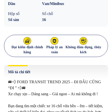
Dầu
Van/Minibus
Hộp số
Số chỗ
Số sàn
16
Đạt kiểm định chính
Pháp lý an
Không đâm đụng, thủy
hãng
toàn
kích
Mô tả chi tiết
🚐💨 FORD TRANSIT TREND 2025 – ĐI ĐÂU CŨNG 
“ĐI ” 💨🚐

Xe chạy xịn – Dáng sang – Giá ngon – Ai mà không đi !

Bạn đang tìm một chiếc xe 16 chỗ vừa bền – êm – tiết kiệm, 
vừa có thiết kế hiện đại, phục vụ tốt từ dịch vụ du lịch, hợp 