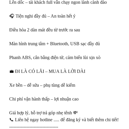
Lên dốc – tải khách full vẫn chạy ngon lành cành đào

🎧 Tiện nghi đầy đủ – An toàn hết ý

Điều hòa 2 dàn mát đều từ trước ra sau

Màn hình trung tâm + Bluetooth, USB sạc đầy đủ

Phanh ABS, cân bằng điện tử, cảm biến lùi xịn xò

💼 ĐI LÀ CÓ LÃI – MUA LÀ LỜI DÀI

Xe bền – dễ sửa – phụ tùng dễ kiếm

Chi phí vận hành thấp – lợi nhuận cao

Giá hợp lý, hỗ trợ trả góp nhẹ tênh 💸

📞 Liên hệ ngay hotline ..... để đăng ký và biết thêm chi tiết!

----------------------------------
