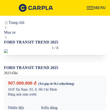
MENU
Trang chủ
Mua xe
FORD TRANSIT TREND 2025
1
/
0
FORD TRANSIT TREND 2025
2025
Dầu
907.000.000 đ
(Trả góp từ
10,1 triệu
/tháng)
161F Dạ Nam, 03, 8, Hồ Chí Minh
Đăng
một năm trước
Nhiên liệu
Kiểu dáng