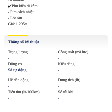
✔️Phụ kiện đi kèm:

- Pim cách nhiệt

- Lót sàn

Giá: 1.295tr.
Thông số kỹ thuật
Trọng lượng
Công suất (mã lực)
-
-
Động cơ
Kiểu dáng
Số tự động
-
Hệ dẫn động
Dung tích (lít)
-
-
Tiêu thụ (lít/100km)
Số túi khí
-
-