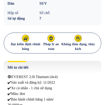
Dầu
SUV
Hộp số
Số chỗ
Số tự động
7
Đạt kiểm định chính
Pháp lý an
Không đâm đụng, thủy
hãng
toàn
kích
Mô tả chi tiết
🔴EVEREST 2.0l Titanium (4x4)

✔️Sản xuất và đăng ký: 11/2022

✔️Xe cá nhân - 1 chủ sử dụng

✔️Màu: đen

✔️Bảo hành chính hãng 1 năm/

20.000km
