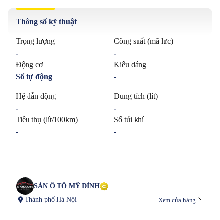
Thông số kỹ thuật
Trọng lượng
Công suất (mã lực)
-
-
Động cơ
Kiểu dáng
Số tự động
-
Hệ dẫn động
Dung tích (lít)
-
-
Tiêu thụ (lít/100km)
Số túi khí
-
-
SÀN Ô TÔ MỸ ĐÌNH
Thành phố Hà Nội
Xem cửa hàng