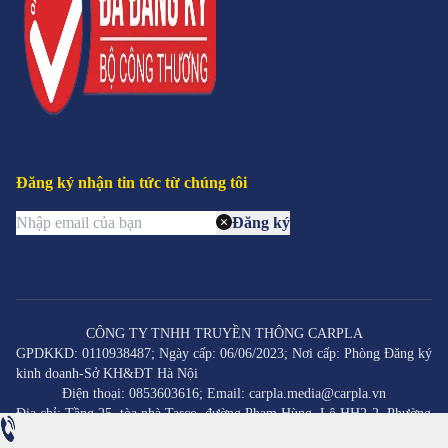
Đăng ký nhận tin tức từ chúng tôi
Đăng ký
CÔNG TY TNHH TRUYỀN THÔNG CARPLA
GPDKKD: 0110938487; Ngày cấp: 06/06/2023; Nơi cấp: Phòng Đăng ký
kinh doanh-Sở KH&ĐT Hà Nội
Điện thoại: 0853603616; Email: carpla.media@carpla.vn
Địa chỉ: Tầng 25, tòa nhà Tasco, đường Phạm Hùng, Lô HH2-2, Phường
Mễ Trì, Quận Nam Từ Liêm, Thành phố Hà Nội, Việt Nam