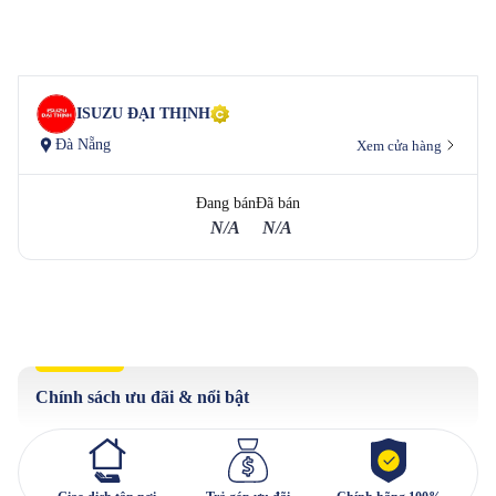
ISUZU ĐẠI THỊNH
Đà Nẵng
Xem cửa hàng
Đang bán
Đã bán
N/A
N/A
Chính sách ưu đãi & nổi bật