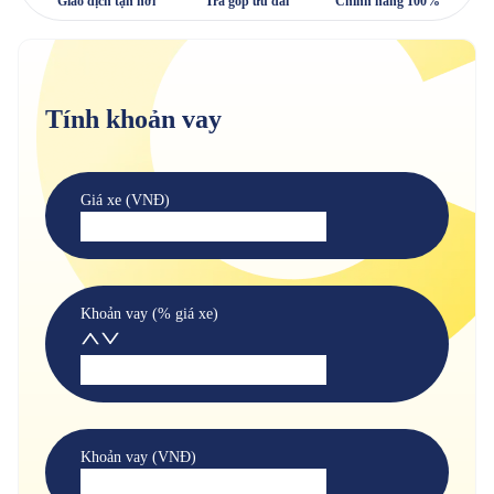
Giao dịch tận nơi
Trả góp ưu đãi
Chính hãng 100%
Tính khoản vay
Giá xe (VNĐ)
Khoản vay (% giá xe)
Khoản vay (VNĐ)