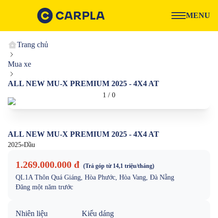
MENU
Trang chủ
Mua xe
ALL NEW MU-X PREMIUM 2025 - 4X4 AT
1
/
0
ALL NEW MU-X PREMIUM 2025 - 4X4 AT
2025
Dầu
1.269.000.000 đ
(Trả góp từ
14,1 triệu
/tháng)
QL1A Thôn Quá Giáng, Hòa Phước, Hòa Vang, Đà Nẵng
Đăng
một năm trước
Nhiên liệu
Kiểu dáng