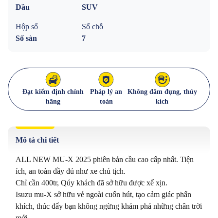
Dầu
SUV
Hộp số
Số chỗ
Số sàn
7
Đạt kiểm định chính
Pháp lý an
Không đâm đụng, thủy
hãng
toàn
kích
Mô tả chi tiết
ALL NEW MU-X 2025 phiên bản cầu cao cấp nhất. Tiện 
ích, an toàn đầy đủ như xe chủ tịch.

Chỉ cần 400tr, Qúy khách đã sở hữu được xế xịn.

Isuzu mu-X sở hữu vẻ ngoài cuốn hút, tạo cảm giác phấn 
khích, thúc đẩy bạn không ngừng khám phá những chân trời 
mới.
