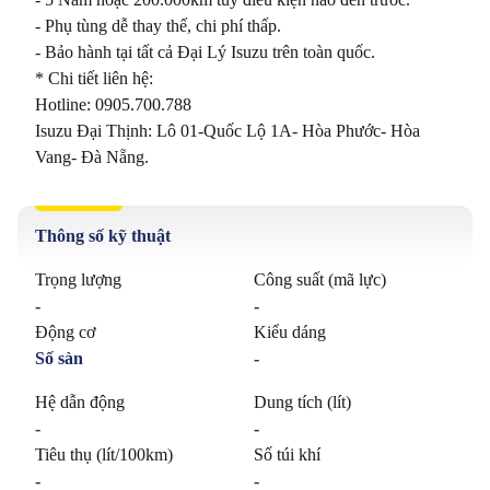
- Phụ tùng dễ thay thế, chi phí thấp.

- Bảo hành tại tất cả Đại Lý Isuzu trên toàn quốc.

* Chi tiết liên hệ:

Hotline: 0905.700.788

Isuzu Đại Thịnh: Lô 01-Quốc Lộ 1A- Hòa Phước- Hòa 
Thông số kỹ thuật
Trọng lượng
Công suất (mã lực)
-
-
Động cơ
Kiểu dáng
Số sàn
-
Hệ dẫn động
Dung tích (lít)
-
-
Tiêu thụ (lít/100km)
Số túi khí
-
-