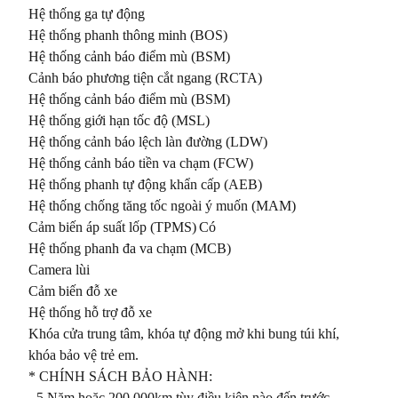
Hệ thống ga tự động	

Hệ thống phanh thông minh (BOS)	

Hệ thống cảnh báo điểm mù (BSM)	

Cảnh báo phương tiện cắt ngang (RCTA)

Hệ thống cảnh báo điểm mù (BSM)	

Hệ thống giới hạn tốc độ (MSL)	

Hệ thống cảnh báo lệch làn đường (LDW)	

Hệ thống cảnh báo tiền va chạm (FCW)	

Hệ thống phanh tự động khẩn cấp (AEB)	

Hệ thống chống tăng tốc ngoài ý muốn (MAM)

Cảm biến áp suất lốp (TPMS)	Có

Hệ thống phanh đa va chạm (MCB)	

Camera lùi	

Cảm biến đỗ xe	

Hệ thống hỗ trợ đỗ xe	

Khóa cửa trung tâm, khóa tự động mở khi bung túi khí, 
khóa bảo vệ trẻ em.

* CHÍNH SÁCH BẢO HÀNH:

- 5 Năm hoặc 200.000km tùy điều kiện nào đến trước.
