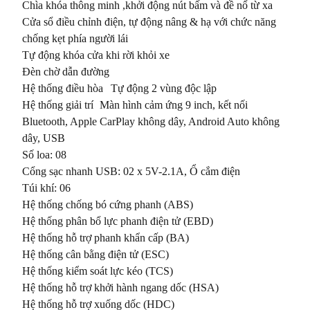
Chìa khóa thông minh ,khởi động nút bấm và đề nổ từ xa

Cửa sổ điều chỉnh điện, tự động nâng & hạ với chức năng 
chống kẹt phía người lái

Tự động khóa cửa khi rời khỏi xe	

Đèn chờ dẫn đường	

Hệ thống điều hòa	Tự động 2 vùng độc lập

Hệ thống giải trí	Màn hình cảm ứng 9 inch, kết nối 
Bluetooth, Apple CarPlay không dây, Android Auto không 
dây, USB

Số loa: 08

Cổng sạc nhanh USB: 02 x 5V-2.1A, Ổ cắm điện	

Túi khí: 06

Hệ thống chống bó cứng phanh (ABS)	

Hệ thống phân bổ lực phanh điện tử (EBD)	

Hệ thống hỗ trợ phanh khẩn cấp (BA)	

Hệ thống cân bằng điện tử (ESC)	

Hệ thống kiểm soát lực kéo (TCS)	

Hệ thống hỗ trợ khởi hành ngang dốc (HSA)	

Hệ thống hỗ trợ xuống dốc (HDC)	
