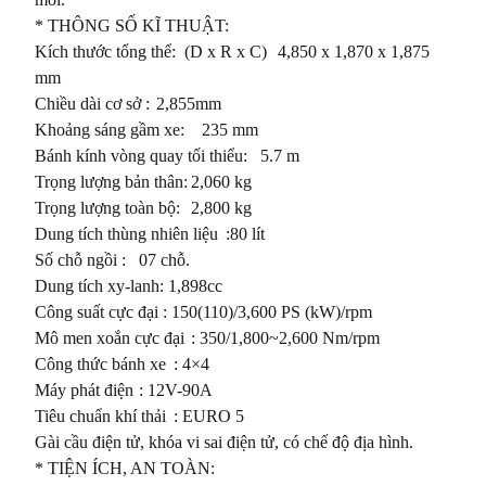
* THÔNG SỐ KĨ THUẬT:

Kích thước tổng thể:  (D x R x C)	4,850 x 1,870 x 1,875 
mm

Chiều dài cơ sở : 	2,855mm

Khoảng sáng gầm xe:    235 mm

Bánh kính vòng quay tối thiểu:	5.7 m

Trọng lượng bản thân:	2,060 kg

Trọng lượng toàn bộ:	2,800 kg

Dung tích thùng nhiên liệu	:80 lít

Số chỗ ngồi	:	07 chỗ.

Dung tích xy-lanh: 1,898cc

Công suất cực đại : 150(110)/3,600 PS (kW)/rpm

Mô men xoắn cực đại	: 350/1,800~2,600 Nm/rpm

Công thức bánh xe	: 4×4

Máy phát điện	: 12V-90A

Tiêu chuẩn khí thải	: EURO 5

Gài cầu điện tử, khóa vi sai điện tử, có chế độ địa hình.

* TIỆN ÍCH, AN TOÀN: 
