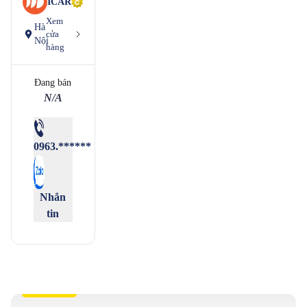
ICAR
Xem
Hà
cửa
Nội
hàng
Đang bán
N/A
0963.******
Nhắn
tin