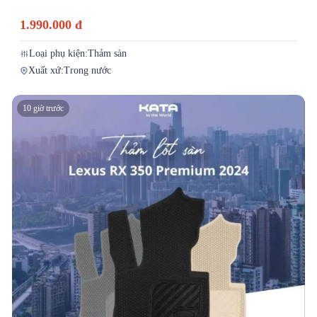
1.990.000 đ
Loại phụ kiện:
Thảm sàn
Xuất xứ:
Trong nước
10 giờ trước