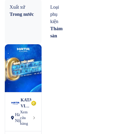
Xuất xứ
Loại
Trong nước
phụ
kiện
Thảm
sàn
KATA
VIỆT
Xem
NAM
Hà
cửa
Nội
hàng