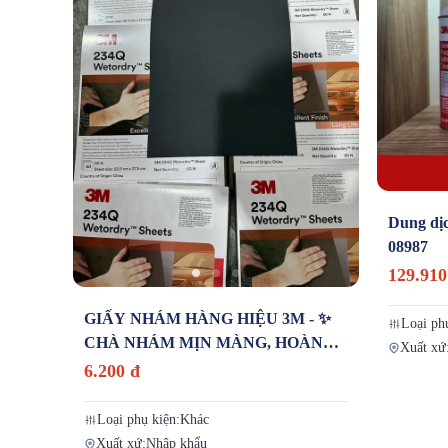
Dung dị
08987
129.910
GIẤY NHÁM HÀNG HIỆU 3M - ✨
Loại ph
CHÀ NHÁM MỊN MÀNG, HOÀN
Xuất xứ
THIỆN TỐI ƯU - MUA 2 TẶNG 1! ✨
6.200 đ
Loại phụ kiện:
Khác
Xuất xứ:
Nhập khẩu