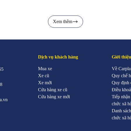
Xem thêm
Dịch vụ khách hàng
Giới thiệ
Mua xe
Về Carpla
65
Xe cũ
Quy chế h
Xe mới
Quy định 
88
Cửa hàng xe cũ
Điều khoả
Cửa hàng xe mới
Tiếp nhận
a.vn
chức xã h
Danh sách
chức xã h