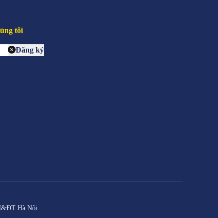
úng tôi
Đăng ký
KH&ĐT Hà Nội