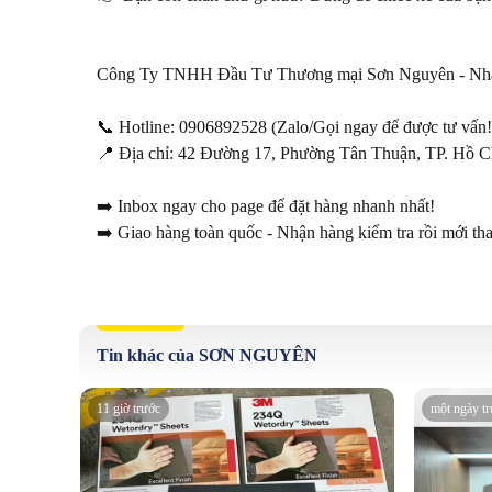
Công Ty TNHH Đầu Tư Thương mại Sơn Nguyên - Nhà p
📞 Hotline: 0906892528 (Zalo/Gọi ngay để được tư vấn!)
📍 Địa chỉ: 42 Đường 17, Phường Tân Thuận, TP. Hồ Ch
➡️ Inbox ngay cho page để đặt hàng nhanh nhất!

➡️ Giao hàng toàn quốc - Nhận hàng kiểm tra rồi mới tha
Tin khác của SƠN NGUYÊN
11 giờ trước
một ngày t