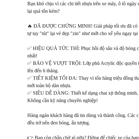
Bạn khó chịu vì các chi tiết nhựa trên xe máy, ô tô ngày
lại quá tốn kém?

🔥 ĐÃ ĐƯỢC CHỨNG MINH! Giải pháp tối ưu đã có ở đ
tự tay "tút" lại vẻ đẹp "zin" như mới cho xế yêu ngay tại 
✅ HIỆU QUẢ TỨC THÌ: Phục hồi độ sâu và độ bóng của n
nhất!

✅ BẢO VỆ VƯỢT TRỘI: Lớp phủ Acrylic độc quyền từ 3M
lên đến 6 tháng.

✅ TIẾT KIỆM TỐI ĐA: Thay vì tốn hàng triệu đồng thay 
mới toàn bộ dàn nhựa.

✅ SIÊU DỄ DÀNG: Thiết kế dạng chai xịt thông minh, ai 
Không cần kỹ năng chuyên nghiệp!

Hàng ngàn khách hàng đã tin dùng và thành công. Các chi
đều trở nên đen bóng, ấn tượng.

👉 Bạn còn chần chừ gì nữa? Đừng để chiếc xe của bạn t