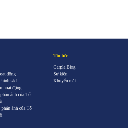
u
Tin tức
Carpla Blog
oạt động
Sự kiện
chính sách
Khuyến mãi
n hoạt động
 phản ánh của Tổ
ội
 phản ánh của Tổ
ội