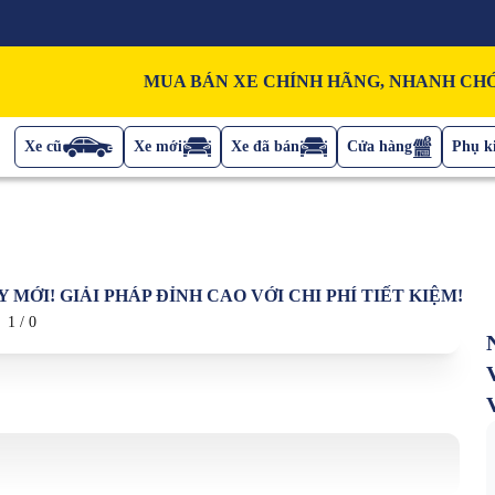
MUA BÁN XE CHÍNH HÃNG, NHANH CHÓ
Xe cũ
Xe mới
Xe đã bán
Cửa hàng
Phụ ki
MỚI! GIẢI PHÁP ĐỈNH CAO VỚI CHI PHÍ TIẾT KIỆM!
1
/
0