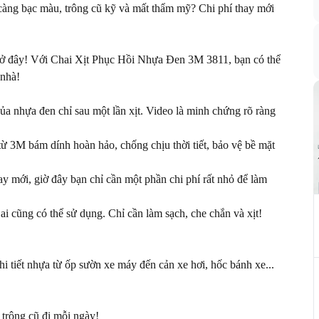
 càng bạc màu, trông cũ kỹ và mất thẩm mỹ? Chi phí thay mới 
ây! Với Chai Xịt Phục Hồi Nhựa Đen 3M 3811, bạn có thể 
nhà!

hựa đen chỉ sau một lần xịt. Video là minh chứng rõ ràng 
 bám dính hoàn hảo, chống chịu thời tiết, bảo vệ bề mặt 
mới, giờ đây bạn chỉ cần một phần chi phí rất nhỏ để làm 
cũng có thể sử dụng. Chỉ cần làm sạch, che chắn và xịt! 
 tiết nhựa từ ốp sườn xe máy đến cản xe hơi, hốc bánh xe... 
rông cũ đi mỗi ngày!
