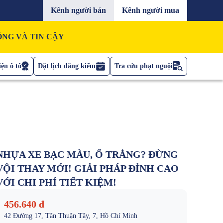
Kênh người bán
Kênh người mua
NG VÀ TIN CẬY
ện ô tô
Đặt lịch đăng kiểm
Tra cứu phạt nguội
NHỰA XE BẠC MÀU, Ố TRẮNG? ĐỪNG
VỘI THAY MỚI! GIẢI PHÁP ĐỈNH CAO
VỚI CHI PHÍ TIẾT KIỆM!
456.640 đ
42 Đường 17, Tân Thuận Tây, 7, Hồ Chí Minh