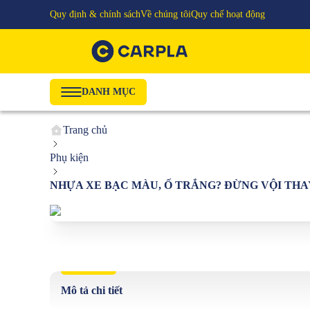
Quy định & chính sách
Về chúng tôi
Quy chế hoạt động
DANH MỤC
Trang chủ
Phụ kiện
NHỰA XE BẠC MÀU, Ố TRẮNG? ĐỪNG VỘI THAY 
Mô tả chi tiết