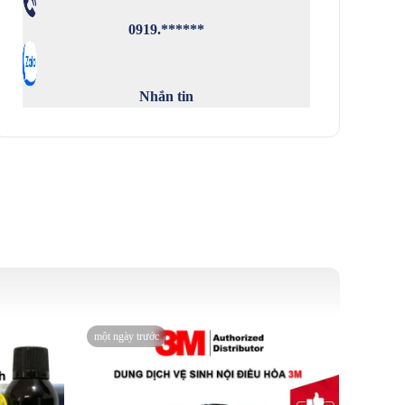
0919.******
Nhắn tin
một ngày trước