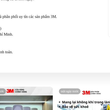
hân phối uy tín các sản phẩm 3M.



í Minh.

nh toán.
rước
một ngày trước