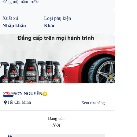
Đăng
một năm trước
Xuất xứ
Loại phụ kiện
Nhập khẩu
Khác
SƠN NGUYÊN
Hồ Chí Minh
Xem cửa hàng
Đang bán
N/A