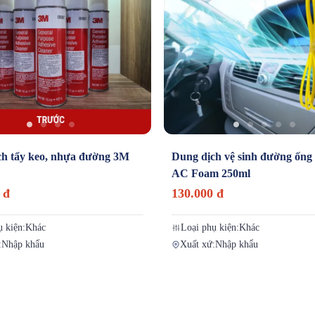
ch tẩy keo, nhựa đường 3M
Dung dịch vệ sinh đường ống 
AC Foam 250ml
 đ
130.000 đ
ụ kiện:
Khác
Loại phụ kiện:
Khác
:
Nhập khẩu
Xuất xứ:
Nhập khẩu