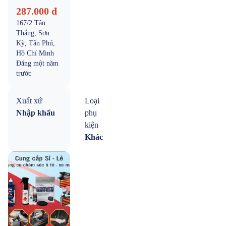
287.000 đ
167/2 Tân
Thắng, Sơn
Kỳ, Tân Phú,
Hồ Chí Minh
Đăng
một năm
trước
Xuất xứ
Loại
Nhập khẩu
phụ
kiện
Khác