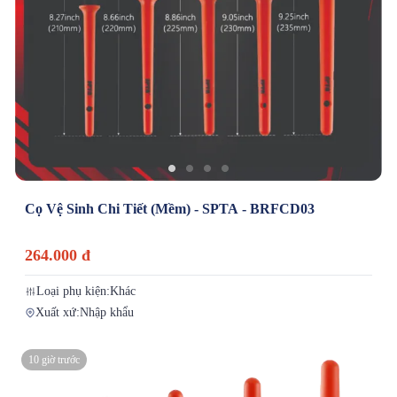
Cọ Vệ Sinh Chi Tiết (Mềm) - SPTA - BRFCD03
264.000 đ
Loại phụ kiện:
Khác
Xuất xứ:
Nhập khẩu
10 giờ trước