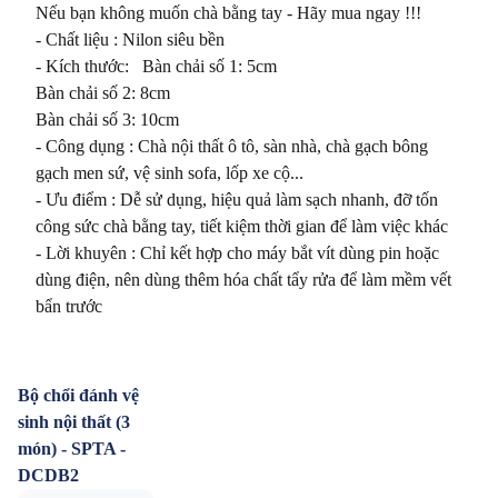
Nếu bạn không muốn chà bằng tay - Hãy mua ngay !!!

- Chất liệu : Nilon siêu bền

- Kích thước:   Bàn chải số 1: 5cm

Bàn chải số 2: 8cm

Bàn chải số 3: 10cm

- Công dụng : Chà nội thất ô tô, sàn nhà, chà gạch bông 
gạch men sứ, vệ sinh sofa, lốp xe cộ...

- Ưu điểm : Dễ sử dụng, hiệu quả làm sạch nhanh, đỡ tốn 
công sức chà bằng tay, tiết kiệm thời gian để làm việc khác

- Lời khuyên : Chỉ kết hợp cho máy bắt vít dùng pin hoặc 
dùng điện, nên dùng thêm hóa chất tẩy rửa để làm mềm vết 
bẩn trước
Bộ chổi đánh vệ
sinh nội thất (3
món) - SPTA -
DCDB2