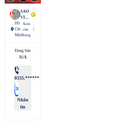
SAO
VIỆT
Hồ
Ô
Xem
Chí
TÔ
cửa
hàng
Minh
Đang bán
N/A
0335.******
Nhắn
tin