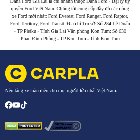
Dana Ford Gia Lai là chi nhánh thuộc Dana Ford - Đại lý uỷ
quyền Ford Việt Nam. Chúng tôi cung cấp đầy đủ các dòng
xe Ford mới nhất: Ford Everest, Ford Ranger, Ford Raptor,
Ford Territory, Ford Transit. Địa chỉ Trụ sở: Số 284 Lê Duẩn
- TP Pleiku - Tỉnh Gia Lai Văn phòng Kon Tum: Số 630
Phan Đình Phùng - TP Kon Tum - Tỉnh Kon Tum
Nền tảng xe toàn diện cho mọi người lớn nhất Việt Nam.